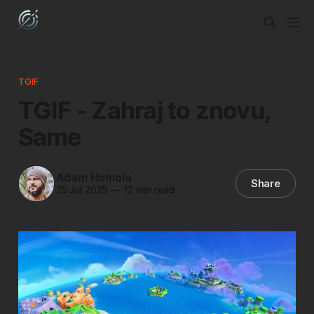
TGIF
TGIF - Zahraj to znovu,
Same
Adam Homola
Share
25 Jul 2025
—
12 min read