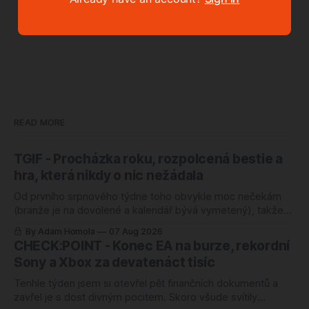
READ MORE
TGIF - Procházka roku, rozpolcená bestie a
hra, která nikdy o nic nežádala
Od prvního srpnového týdne toho obvykle moc nečekám
(branže je na dovolené a kalendář bývá vymetený), takže
mě ten letošní zaskočil o to víc. Nejlépe hodnocenou hrou
By Adam Homola
07 Aug 2026
roku 2026 je totiž od úterý kooperativní chození po kopcích.
CHECK:POINT - Konec EA na burze, rekordní
Žádný blockbuster, žádná značka za miliardu, jen parta lidí,
Sony a Xbox za devatenáct tisíc
co si povídá a
Tenhle týden jsem si otevřel pět finančních dokumentů a
zavřel je s dost divným pocitem. Skoro všude svítily