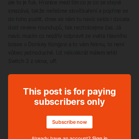
ale to je fuk. Hranice mezi tím co je co se stejně
smazává, takže neřešme slovíčkaření a pojďme se
do toho pustit, dnes se nám tu navíc sešlo i docela
dost review roundupů, tak neztrácejme čas. Já
navíc musím co nejdřív odpravit ze světa hlavního
bosse v Donkey Kongovi a to vám řeknu, to není
vůbec jednoduché. Už několikrát málem letěl
Switch 2 z okna, uff.
This post is for paying
subscribers only
Subscribe now
Already have an account?
Sign in