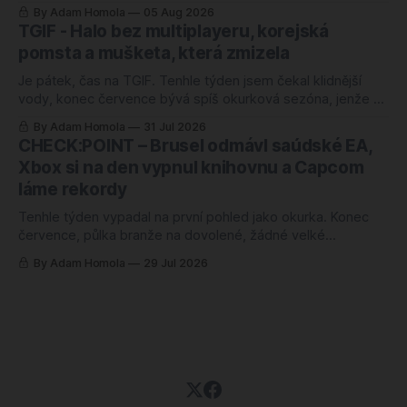
rekordy. Rekordní odkup, zisk nahoru o čtyřicet procent,
By Adam Homola
05 Aug 2026
rozvaha jako ze škatulky. Kdybyste soudili jen podle těch
TGIF - Halo bez multiplayeru, korejská
tabulek, řekli byste si, že herní branži se daří náramně.
pomsta a mušketa, která zmizela
Jenže ani jedno z těch
Je pátek, čas na TGIF. Tenhle týden jsem čekal klidnější
vody, konec července bývá spíš okurková sezóna, jenže se
semlelo tolik věcí, že jsem musel poznámky přerovnávat
By Adam Homola
31 Jul 2026
dvakrát. Prim hraje návrat k první Halo hře po pětadvaceti
CHECK:POINT – Brusel odmávl saúdské EA,
letech, hned vedle něj korejská novinka, o které jsem ještě
Xbox si na den vypnul knihovnu a Capcom
v pondělí neměl
láme rekordy
Tenhle týden vypadal na první pohled jako okurka. Konec
července, půlka branže na dovolené, žádné velké
oznámení, žádný trailer, ze kterého by člověk spadl ze
By Adam Homola
29 Jul 2026
židle. Sedl jsem si k poznámkám s tím, že budu škrábat na
dně, a nakonec jsem měl blok plný. Jenže něčeho úplně
jiného, než jsem