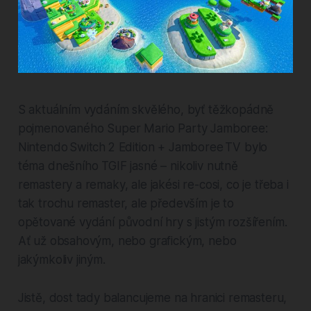
S aktuálním vydáním skvělého, byť těžkopádně
pojmenovaného Super Mario Party Jamboree:
Nintendo Switch 2 Edition + Jamboree TV bylo
téma dnešního TGIF jasné – nikoliv nutně
remastery a remaky, ale jakési re-cosi, co je třeba i
tak trochu remaster, ale především je to
opětované vydání původní hry s jistým rozšířením.
Ať už obsahovým, nebo grafickým, nebo
jakýmkoliv jiným.
Jistě, dost tady balancujeme na hranici remasteru,