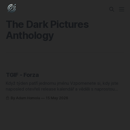
The Dark Pictures
Anthology
TGIF - Forza
Když týden patří jednomu jménu Vzpomenete si, kdy jste
naposled otevřeli release kalendář a věděli s naprostou
jistotou, že tenhle týden bude jen o jedné hře? Já si
By Adam Homola
15 May 2026
vzpomínám. Bylo to v listopadu 2021, kdy vyšla Forza
Horizon 5. A teď, o čtyři a půl roku později, dělám to samé.