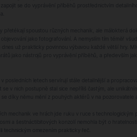
zapojit se do vyprávění příběhů prostřednictvím detailní
a.
y přetékají spoustou různých mechanik, ale málokterá do
 objevování jako fotografování. A nemyslím tím téměř všu
ou dnes už prakticky povinnou výbavou každé větší hry. 
rátů jako nástrojů pro vyprávění příběhů, a především ja
 v posledních letech servírují stále detailnější a propracova
t se v nich postupně stal sice nepříliš častým, ale unikátn
Ti se díky němu mění z pouhých aktérů v na pozorovatele 
kých mechanik ve hrách jde ruku v ruce s technologickým
smi a šestnáctibitových konzolí nemohla být o hratelnost
li technickým omezením prakticky řeč.