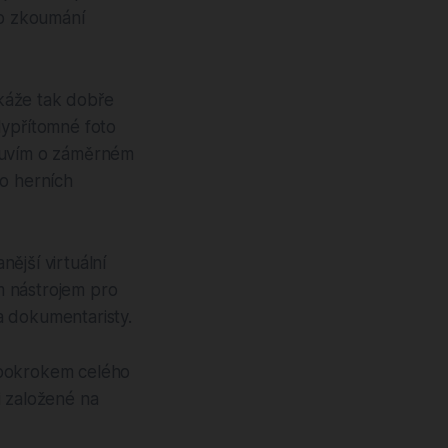
ho zkoumání
káže tak dobře
dypřítomné foto
Mluvím o záměrném
ko herních
nější virtuální
ím nástrojem pro
a dokumentaristy.
 pokrokem celého
i založené na