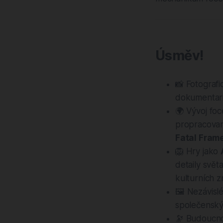
Úsměv!
📸 Fotograf
dokumentari
🌍 Vývoj fo
propracovan
Fatal Fram
🦁 Hry jako
detaily svět
kulturních 
🖼 Nezávislé 
společenský
🔭 Budoucnos