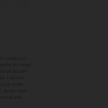
žete zmáčknout
amotný akt focení
ělali při běžném
áže z herního
okonce dodat
 že jste nejen
uchovat jeho