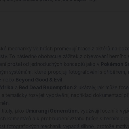
ické mechaniky ve hrách proměňují hráče z aktérů na pozo
sty. To následně obohacuje zážitek z objevování herního 
cení prošel od jednoduchých konceptů jako v
Pokémon S
ým systémům, které propojují fotografování s příběhem, 
e
nebo
Beyond Good & Evil
.
Afrika
a
Red Dead Redemption 2
ukázaly, jak může foc
a a tematicky rozvíjet vyprávění, například dokumentací př
změn.
tituly, jako
Umurangi Generation
, využívají focení k vyj
ch komentářů a k prohloubení vztahu hráče s herním pro
t fotografických mechanik vypadá slibně, protože motivuj