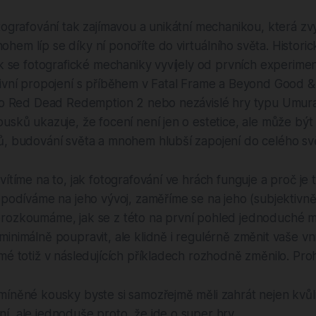
tografování tak zajímavou a unikátní mechanikou, která zv
em líp se díky ní ponoříte do virtuálního světa. Historic
ak se fotografické mechaniky vyvíjely od prvních experim
ivní propojení s příběhem v Fatal Frame a Beyond Good & 
ako Red Dead Redemption 2 nebo nezávislé hry typu Umura
usků ukazuje, že focení není jen o estetice, ale může být
ů, budování světa a mnohem hlubší zapojení do celého sv
vítíme na to, jak fotografování ve hrách funguje a proč je 
 podíváme na jeho vývoj, zaměříme se na jeho (subjektivně)
rozkoumáme, jak se z této na první pohled jednoduché m
inimálně poupravit, ale klidně i regulérně změnit vaše v
mé totiž v následujících příkladech rozhodně změnilo. Proh
míněné kousky byste si samozřejmě měli zahrát nejen kvůl
, ale jednoduše proto, že jde o super hry.