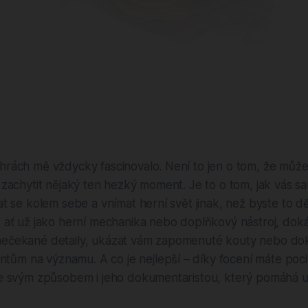
 hrách mě vždycky fascinovalo. Není to jen o tom, že mů
a zachytit nějaký ten hezký moment. Je to o tom, jak vás s
vat se kolem sebe a vnímat herní svět jinak, než byste to d
, ať už jako herní mechanika nebo doplňkový nástroj, dok
nečekané detaily, ukázat vám zapomenuté kouty nebo d
m na významu. A co je nejlepší – díky focení máte pocit,
ale svým způsobem i jeho dokumentaristou, který pomáhá 