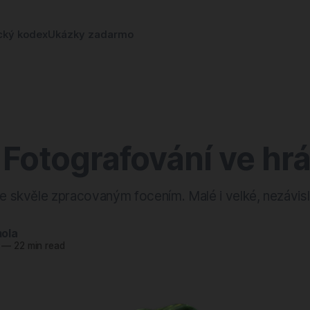
cký kodex
Ukázky zadarmo
 Fotografování ve hr
se skvěle zpracovaným focením. Malé i velké, nezávislé
ola
—
22 min read