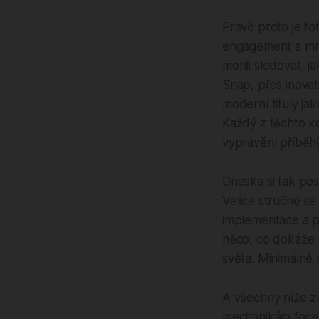
Právě proto je fo
engagement a mnoh
mohli sledovat, j
Snap, přes inovat
moderní tituly j
Každý z těchto ko
vyprávění příběh
Dneska si tak pos
Velice stručně se
implementace a p
něco, co dokáže m
světa. Minimálně 
A všechny níže z
mechanikám focení