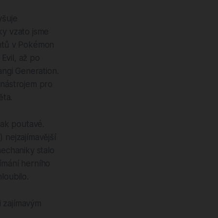
yšuje
ky vzato jsme
entů v Pokémon
Evil, až po
ngi Generation.
 nástrojem pro
ěta.
tak poutavé.
 nejzajímavější
echaniky stalo
nímání herního
loubilo.
i zajímavým