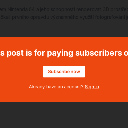
em Nintenda 64 a jeho schopností renderovat 3D prostředí
očkali prvního opravdu významného využití fotografování j
s post is for paying subscribers 
Subscribe now
Already have an account?
Sign in