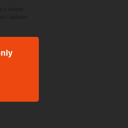
 s většími
ako základní
only