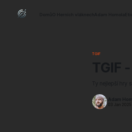
Domů
O Herních vláknech
Adam Homola
Eti
TGIF
TGIF -
Ty nejlepší hry 
Adam Hom
03 Jan 2025