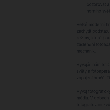
pozorovat a 
herního svět
Velké moderní hr
zachytit podstatu
režimy, které js
začlenění fotoapa
mechanik.
Vývojáři nám totiž
světy a fotoapará
zapojení hráčů. 
Vývoj fotografic
média. V dobách o
fotografování kvů