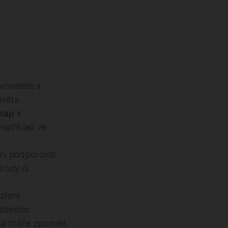
rovatele a
světa.
nap
k
například ve
ení podporovat
írody či
ádření
středím.
í hráče zpomalit,