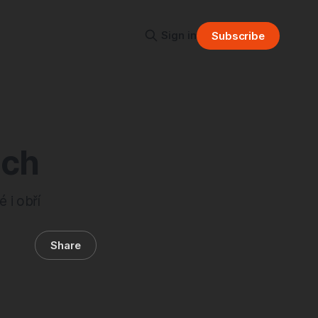
Sign in
Subscribe
ách
 i obří
Share