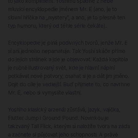
to jako kompliment. Yoshimu spadne z nebe
mluvící encyklopedie jménem Mr. E (ano, je to
slovní hříčka na „mystery“, a ano, je to přesně ten
typ humoru, který od téhle série čekáte).
Encyklopedie je plná podivných tvorů, jenže Mr. E
si ani jednoho nepamatuje. Tak Yoshi skáče přímo
do jejích stránek a jde je objevovat. Každá kapitola
je ručně ilustrovaný svět, kde je hlavní náplní
potkávat nové potvory, osahat si je a dát jim jméno.
Dojit do cíle je vedlejší. Buď přijmete to, co navrhne
Mr. E, nebo si vymyslíte vlastní.
Yoshiho klasický arzenál zůstává, jazyk, vajička,
Flutter Jump i Ground Pound. Novinkou je
takzvaný Tail Flick, kterým si naložíte tvora na záda
a začnete si půjčovat jeho schopnosti. A právě