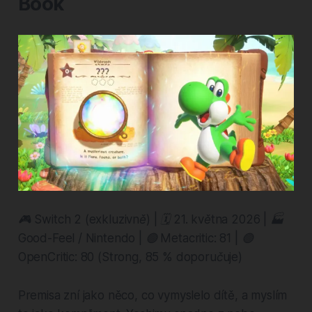
Book
🎮 Switch 2 (exkluzivně) | 🗓️ 21. května 2026 | 🏭
Good-Feel / Nintendo | 🟢 Metacritic: 81 | 🟢
OpenCritic: 80 (Strong, 85 % doporučuje)
Premisa zní jako něco, co vymyslelo dítě, a myslím