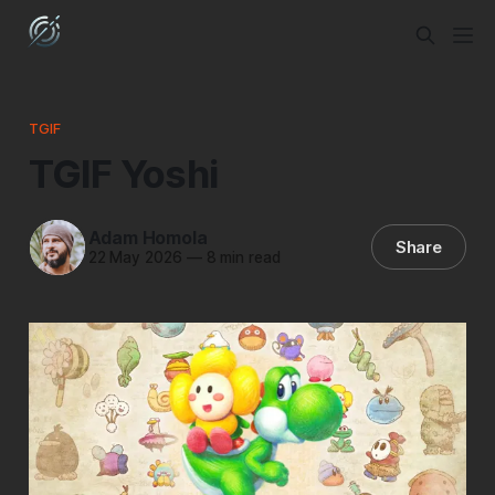
TGIF
TGIF Yoshi
Adam Homola
Share
22 May 2026
—
8 min read