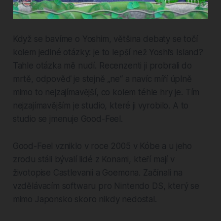
Když se bavíme o Yoshim, většina debaty se točí
kolem jediné otázky: je to lepší než Yoshi’s Island?
Tahle otázka mě nudí. Recenzenti ji probrali do
mrtě, odpověď je stejně „ne“ a navíc míří úplně
mimo to nejzajímavější, co kolem téhle hry je. Tím
nejzajímavějším je studio, které ji vyrobilo. A to
studio se jmenuje Good-Feel.
Good-Feel vzniklo v roce 2005 v Kóbe a u jeho
zrodu stáli bývalí lidé z Konami, kteří mají v
životopise Castlevanii a Goemona. Začínali na
vzdělávacím softwaru pro Nintendo DS, který se
mimo Japonsko skoro nikdy nedostal.