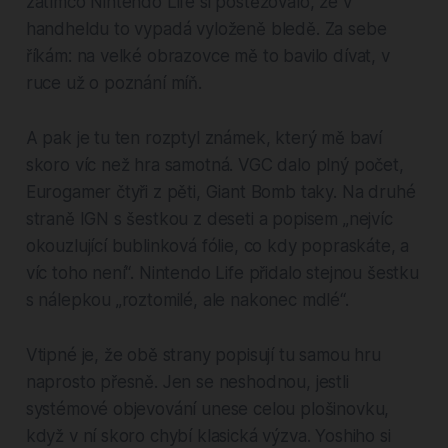
zatímco Nintendo Life si postěžovalo, že v
handheldu to vypadá vyloženě bledě. Za sebe
říkám: na velké obrazovce mě to bavilo dívat, v
ruce už o poznání míň.
A pak je tu ten rozptyl známek, který mě baví
skoro víc než hra samotná. VGC dalo plný počet,
Eurogamer čtyři z pěti, Giant Bomb taky. Na druhé
straně IGN s šestkou z deseti a popisem „nejvíc
okouzlující bublinková fólie, co kdy popraskáte, a
víc toho není“. Nintendo Life přidalo stejnou šestku
s nálepkou „roztomilé, ale nakonec mdlé“.
Vtipné je, že obě strany popisují tu samou hru
naprosto přesně. Jen se neshodnou, jestli
systémové objevování unese celou plošinovku,
když v ní skoro chybí klasická výzva. Yoshiho si