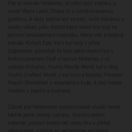
Pak je oslovilo Nintendo, ať oživí spící značku, a
vznikl Wario Land: Shake It! s ručně kreslenou
grafikou. A tady začíná ten vzorec, kvůli kterému o
studiu vůbec píšu. Každá jejich velká hra stojí na
jednom hmatatelném materiálu. Wario měl kreslený
animák. Kirby’s Epic Yarn byl celý z příze
(zájimavost: původně to byla jejich vlastní hra s
hrdinou jménem Fluff a teprve Nintendo z ní
udělalo Kirbyho). Yoshi's Woolly World byl z vlny,
Yoshi's Crafted World z kartonu a lepidla, Princess
Peach: Showtime! z divadelních kulis. A teď máme
Yoshiho z papíru a ilustrace.
Žádné jiné Nintendem podporované studio nemá
takhle jasně čitelný rukopis. Vezmou jeden
materiál, postaví kolem něj celou hru a přidají
přístupnost, u které se nezasekne ani úplný