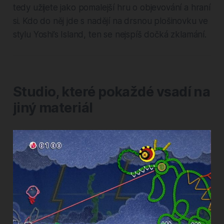
tedy užijete jako pomalejší hru o objevování a hraní
si. Kdo do něj jde s nadějí na drsnou plošinovku ve
stylu Yoshi’s Island, ten se nejspíš dočká zklamání.
Studio, které pokaždé vsadí na
jiný materiál