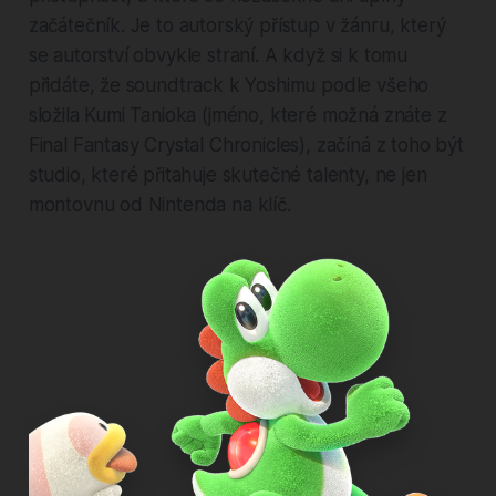
začátečník. Je to autorský přístup v žánru, který
se autorství obvykle straní. A když si k tomu
přidáte, že soundtrack k Yoshimu podle všeho
složila Kumi Tanioka (jméno, které možná znáte z
Final Fantasy Crystal Chronicles), začíná z toho být
studio, které přitahuje skutečné talenty, ne jen
montovnu od Nintenda na klíč.