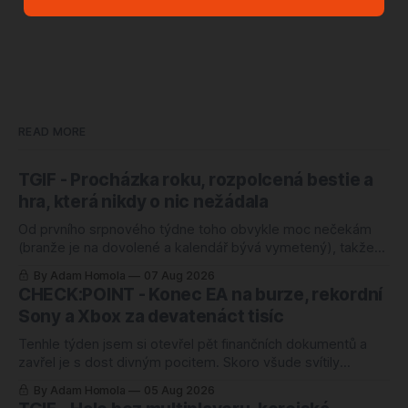
READ MORE
TGIF - Procházka roku, rozpolcená bestie a
hra, která nikdy o nic nežádala
Od prvního srpnového týdne toho obvykle moc nečekám
(branže je na dovolené a kalendář bývá vymetený), takže
mě ten letošní zaskočil o to víc. Nejlépe hodnocenou hrou
By Adam Homola
07 Aug 2026
roku 2026 je totiž od úterý kooperativní chození po kopcích.
CHECK:POINT - Konec EA na burze, rekordní
Žádný blockbuster, žádná značka za miliardu, jen parta lidí,
Sony a Xbox za devatenáct tisíc
co si povídá a
Tenhle týden jsem si otevřel pět finančních dokumentů a
zavřel je s dost divným pocitem. Skoro všude svítily
rekordy. Rekordní odkup, zisk nahoru o čtyřicet procent,
By Adam Homola
05 Aug 2026
rozvaha jako ze škatulky. Kdybyste soudili jen podle těch