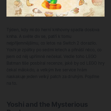
Týden, kdy mi do herní knihovny spadla doslova
kniha. A světe div se, patří k tomu
nejpříjemnějšímu, co letos na Switch 2 dorazilo.
Yoshi je zpátky po sedmi letech a přináší něco, co
jsem od něj upřímně nečekal. Vedle toho LEGO
Batman tiše posbíral recenze, jaké by od LEGO hry
čekal málokdo, a velkým live service hrám
naskakuje jeden velký patch za druhým. Pojďme
na to.
Yoshi and the Mysterious