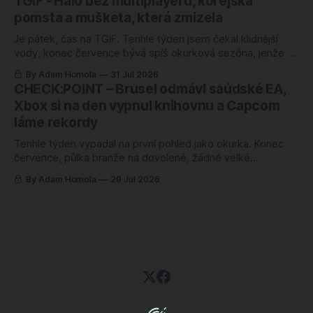
TGIF - Halo bez multiplayeru, korejská
tabulek, řekli byste si, že herní branži se daří náramně.
pomsta a mušketa, která zmizela
Jenže ani jedno z těch
Je pátek, čas na TGIF. Tenhle týden jsem čekal klidnější
vody, konec července bývá spíš okurková sezóna, jenže se
semlelo tolik věcí, že jsem musel poznámky přerovnávat
By Adam Homola
31 Jul 2026
dvakrát. Prim hraje návrat k první Halo hře po pětadvaceti
CHECK:POINT – Brusel odmávl saúdské EA,
letech, hned vedle něj korejská novinka, o které jsem ještě
Xbox si na den vypnul knihovnu a Capcom
v pondělí neměl
láme rekordy
Tenhle týden vypadal na první pohled jako okurka. Konec
července, půlka branže na dovolené, žádné velké
oznámení, žádný trailer, ze kterého by člověk spadl ze
By Adam Homola
29 Jul 2026
židle. Sedl jsem si k poznámkám s tím, že budu škrábat na
dně, a nakonec jsem měl blok plný. Jenže něčeho úplně
jiného, než jsem