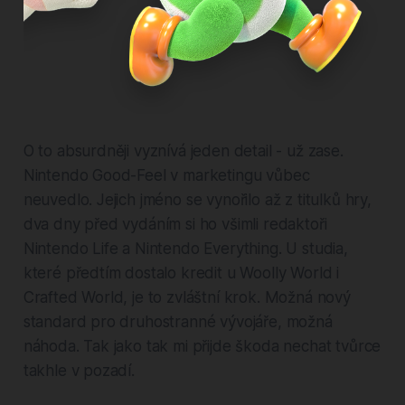
O to absurdněji vyznívá jeden detail - už zase.
Nintendo Good-Feel v marketingu vůbec
neuvedlo. Jejich jméno se vynořilo až z titulků hry,
dva dny před vydáním si ho všimli redaktoři
Nintendo Life a Nintendo Everything. U studia,
které předtím dostalo kredit u Woolly World i
Crafted World, je to zvláštní krok. Možná nový
standard pro druhostranné vývojáře, možná
náhoda. Tak jako tak mi přijde škoda nechat tvůrce
takhle v pozadí.