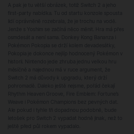
A pak je tu větší obrázek, totiž Switch 2 a jeho
first-party nabídka. Tu od startu konzole spousta
lidí oprávněně rozebrala, že je trochu na vodě.
Jenže s Yoshim se začíná něco měnit. Hra má přes
osmdesát a není sama. Donkey Kong Bananza i
Pokémon Pokopia se drží kolem devadesátky,
Pokopia je dokonce nejlíp hodnocený Pokémon v
historii. Nintendo jede zhruba jednu velkou hru
měsíčně a najednou má v ruce argument, že
Switch 2 má důvody k upgradu, který drží
pohromadě. Daleko ještě nejsme, pořád čekají
Rhythm Heaven Groove, Fire Emblem: Fortune’s
Weave i Pokémon Champions bez pevných dat.
Ale pokud i tyhle tři dopadnou podobně, bude
letošek pro Switch 2 vypadat hodně jinak, než to
ještě před půl rokem vypadalo.