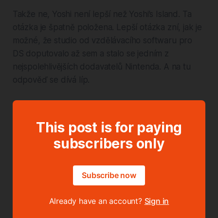
Takže ne, Yoshi není lepší než Yoshi’s Island. Ta
otázka je špatně položena. Lepší otázka zní, jak je
možné, že studio od vzdělávacího softwaru pro
DS doputovalo až sem a stalo se jedním z
nejspolehlivějších dodavatelů Nintenda. A na tu
odpověď se dívá líp.
This post is for paying
subscribers only
Subscribe now
Already have an account?
Sign in