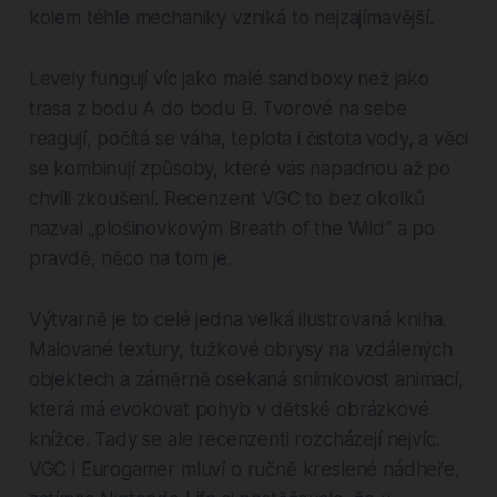
kolem téhle mechaniky vzniká to nejzajímavější.
Levely fungují víc jako malé sandboxy než jako
trasa z bodu A do bodu B. Tvorové na sebe
reagují, počítá se váha, teplota i čistota vody, a věci
se kombinují způsoby, které vás napadnou až po
chvíli zkoušení. Recenzent VGC to bez okolků
nazval „plošinovkovým Breath of the Wild“ a po
pravdě, něco na tom je.
Výtvarně je to celé jedna velká ilustrovaná kniha.
Malované textury, tužkové obrysy na vzdálených
objektech a záměrně osekaná snímkovost animací,
která má evokovat pohyb v dětské obrázkové
knížce. Tady se ale recenzenti rozcházejí nejvíc.
VGC i Eurogamer mluví o ručně kreslené nádheře,