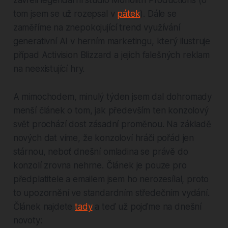
tom jsem se už rozepsal v
pátek
). Dále se
zaměříme na znepokojující trend využívání
generativní AI v herním marketingu, který ilustruje
případ Activision Blizzard a jejich falešných reklam
na neexistující hry.
A mimochodem, minulý týden jsem dal dohromady
menší článek o tom, jak především ten konzolový
svět prochází dost zásadní proměnou. Na základě
nových dat víme, že konzoloví hráči pořád jen
stárnou, neboť dnešní omladina se právě do
konzolí zrovna nehrne. Článek je pouze pro
předplatitele a emailem jsem ho nerozesílal, proto
to upozornění ve standardním středečním vydání.
Článek najdete
tady
a teď už pojďme na dnešní
novoty: