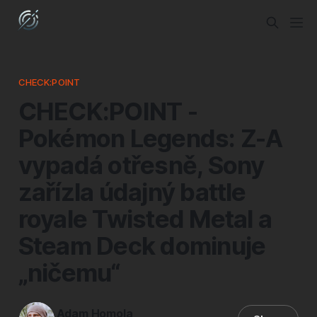
CHECK:POINT
CHECK:POINT -
Pokémon Legends: Z-A
vypadá otřesně, Sony
zařízla údajný battle
royale Twisted Metal a
Steam Deck dominuje
„ničemu“
Adam Homola