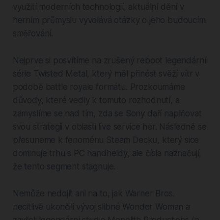
využití moderních technologií, aktuální dění v
herním průmyslu vyvolává otázky o jeho budoucím
směřování.
Nejprve si posvítíme na zrušený reboot legendární
série Twisted Metal, který měl přinést svěží vítr v
podobě battle royale formátu. Prozkoumáme
důvody, které vedly k tomuto rozhodnutí, a
zamyslíme se nad tím, zda se Sony daří naplňovat
svou strategii v oblasti live service her. Následně se
přesuneme k fenoménu Steam Decku, který sice
dominuje trhu s PC handheldy, ale čísla naznačují,
že tento segment stagnuje.
Nemůže nedojít ani na to, jak Warner Bros.
necitlivě ukončili vývoj slibné Wonder Woman a
zavřeli legendární studio Monolith Productions (o