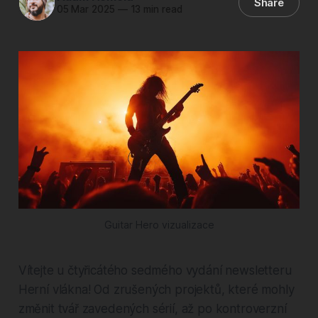
Share
05 Mar 2025
—
13 min read
Guitar Hero vizualizace
Vítejte u čtyřicátého sedmého vydání newsletteru
Herní vlákna! Od zrušených projektů, které mohly
změnit tvář zavedených sérií, až po kontroverzní