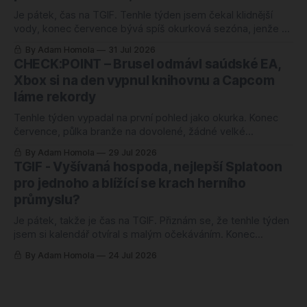
Je pátek, čas na TGIF. Tenhle týden jsem čekal klidnější
vody, konec července bývá spíš okurková sezóna, jenže se
semlelo tolik věcí, že jsem musel poznámky přerovnávat
By Adam Homola
31 Jul 2026
dvakrát. Prim hraje návrat k první Halo hře po pětadvaceti
CHECK:POINT – Brusel odmávl saúdské EA,
letech, hned vedle něj korejská novinka, o které jsem ještě
Xbox si na den vypnul knihovnu a Capcom
v pondělí neměl
láme rekordy
Tenhle týden vypadal na první pohled jako okurka. Konec
července, půlka branže na dovolené, žádné velké
oznámení, žádný trailer, ze kterého by člověk spadl ze
By Adam Homola
29 Jul 2026
židle. Sedl jsem si k poznámkám s tím, že budu škrábat na
TGIF - Vyšívaná hospoda, nejlepší Splatoon
dně, a nakonec jsem měl blok plný. Jenže něčeho úplně
pro jednoho a blížící se krach herního
jiného, než jsem
průmyslu?
Je pátek, takže je čas na TGIF. Přiznám se, že tenhle týden
jsem si kalendář otvíral s malým očekáváním. Konec
července, léto v plném proudu, půlka branže na dovolené,
By Adam Homola
24 Jul 2026
ideální čas na okurky a staré zápisky do šuplíku. Zvláštní, jak
se člověk umí splést. Místo prázdné stránky jsem měl do