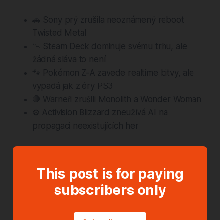
🚗 Sony prý zrušila neoznámený reboot
Twisted Metal
📉 Steam Deck dominuje svému trhu, ale
žádná sláva to není
🐾 Pokémon Z-A zavede realtime bitvy, ale
vypadá jak z éry PS3
🛑 Warneři zrušili Monolith a Wonder Woman
⚙️ Activision Blizzard zneužívá AI na
propagaci neexistujících her
This post is for paying
subscribers only