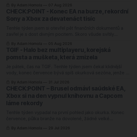
mě ten letošní zaskočil o to víc. Nejlépe hodnocenou hrou
By Adam Homola
07 Aug 2026
roku 2026 je totiž od úterý kooperativní chození po kopcích.
CHECK:POINT - Konec EA na burze, rekordní
Žádný blockbuster, žádná značka za miliardu, jen parta lidí,
Sony a Xbox za devatenáct tisíc
co si povídá a
Tenhle týden jsem si otevřel pět finančních dokumentů a
zavřel je s dost divným pocitem. Skoro všude svítily
rekordy. Rekordní odkup, zisk nahoru o čtyřicet procent,
By Adam Homola
05 Aug 2026
rozvaha jako ze škatulky. Kdybyste soudili jen podle těch
TGIF - Halo bez multiplayeru, korejská
tabulek, řekli byste si, že herní branži se daří náramně.
pomsta a mušketa, která zmizela
Jenže ani jedno z těch
Je pátek, čas na TGIF. Tenhle týden jsem čekal klidnější
vody, konec července bývá spíš okurková sezóna, jenže se
semlelo tolik věcí, že jsem musel poznámky přerovnávat
By Adam Homola
31 Jul 2026
dvakrát. Prim hraje návrat k první Halo hře po pětadvaceti
CHECK:POINT – Brusel odmávl saúdské EA,
letech, hned vedle něj korejská novinka, o které jsem ještě
Xbox si na den vypnul knihovnu a Capcom
v pondělí neměl
láme rekordy
Tenhle týden vypadal na první pohled jako okurka. Konec
července, půlka branže na dovolené, žádné velké
oznámení, žádný trailer, ze kterého by člověk spadl ze
By Adam Homola
29 Jul 2026
židle. Sedl jsem si k poznámkám s tím, že budu škrábat na