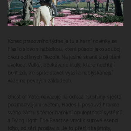
Konec pracovního týdne je tu a herní novinky se
hlásí o slovo s nabídkou, která působí jako souboj
dvou odlišných filozofií. Na jedné straně stojí titáni
evoluce. Velké, očekávané tituly, které nechtějí
bořit zdi, ale spíše stavět vyšší a nablýskanější
věže na pevných základech.
Ghost of Yōtei navazuje na odkaz Tsushimy s ještě
podmanivějším světem, Hades II posouvá hranice
svého žánru s téměř barokní opulentností systémů
a Dying Light: The Beast se vrací k surové esenci
toho, co sérii proslavilo. Je to přehlídka jistoty,