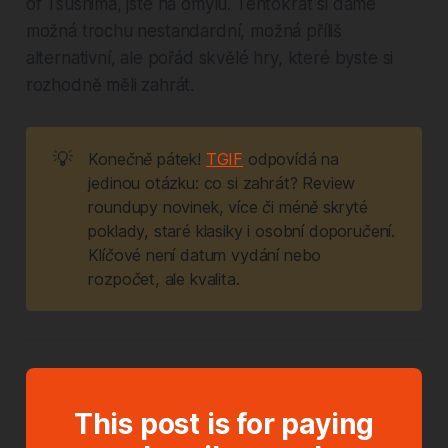
of Tsushima, jste na omylu. Tentokrát si dáme
možná trochu nestandardní, možná příliš
alternativní, ale pořád skvělé hry, které byste si
rozhodně měli zahrát.
💡
Konečně pátek! 
TGIF
 odpovídá na 
jedinou otázku: co si zahrát? Review 
roundupy novinek, více či méně skryté 
poklady, staré klasiky i osobní doporučení. 
Klíčové není datum vydání nebo 
rozpočet, ale kvalita.
This post is for paying