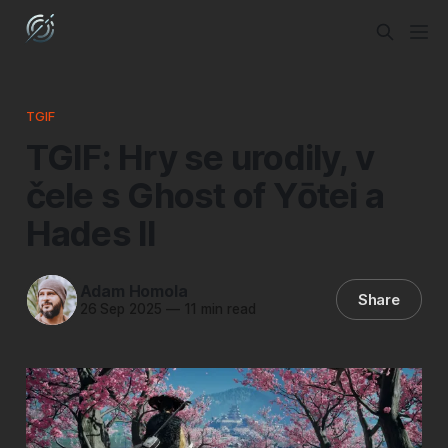
TGIF
TGIF: Hry se urodily, v
čele s Ghost of Yōtei a
Hades II
Adam Homola
Share
26 Sep 2025
—
11 min read