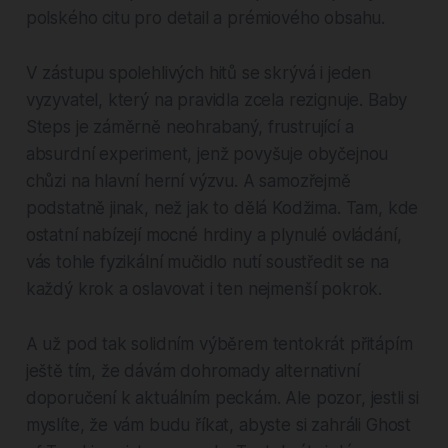
polského citu pro detail a prémiového obsahu.
V zástupu spolehlivých hitů se skrývá i jeden
vyzyvatel, který na pravidla zcela rezignuje. Baby
Steps je záměrně neohrabaný, frustrující a
absurdní experiment, jenž povyšuje obyčejnou
chůzi na hlavní herní výzvu. A samozřejmě
podstatně jinak, než jak to dělá Kodžima. Tam, kde
ostatní nabízejí mocné hrdiny a plynulé ovládání,
vás tohle fyzikální mučidlo nutí soustředit se na
každý krok a oslavovat i ten nejmenší pokrok.
A už pod tak solidním výběrem tentokrát přitápím
ještě tím, že dávám dohromady alternativní
doporučení k aktuálním peckám. Ale pozor, jestli si
myslíte, že vám budu říkat, abyste si zahráli Ghost