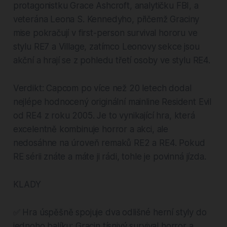
protagonistku Grace Ashcroft, analytičku FBI, a
veterána Leona S. Kennedyho, přičemž Graciny
mise pokračují v first-person survival hororu ve
stylu RE7 a Village, zatímco Leonovy sekce jsou
akční a hrají se z pohledu třetí osoby ve stylu RE4.
Verdikt: Capcom po více než 20 letech dodal
nejlépe hodnocený originální mainline Resident Evil
od RE4 z roku 2005. Je to vynikající hra, která
excelentně kombinuje horror a akci, ale
nedosáhne na úroveň remaků RE2 a RE4. Pokud
RE sérii znáte a máte ji rádi, tohle je povinná jízda.
KLADY
✅ Hra úspěšně spojuje dva odlišné herní styly do
jednoho balíku: Gracin tísnivý survival horror a