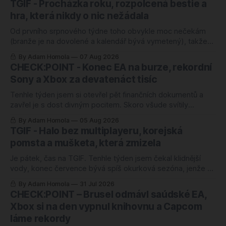
TGIF - Procházka roku, rozpolcená bestie a
hra, která nikdy o nic nežádala
Od prvního srpnového týdne toho obvykle moc nečekám
(branže je na dovolené a kalendář bývá vymetený), takže
mě ten letošní zaskočil o to víc. Nejlépe hodnocenou hrou
By Adam Homola
07 Aug 2026
roku 2026 je totiž od úterý kooperativní chození po kopcích.
CHECK:POINT - Konec EA na burze, rekordní
Žádný blockbuster, žádná značka za miliardu, jen parta lidí,
Sony a Xbox za devatenáct tisíc
co si povídá a
Tenhle týden jsem si otevřel pět finančních dokumentů a
zavřel je s dost divným pocitem. Skoro všude svítily
rekordy. Rekordní odkup, zisk nahoru o čtyřicet procent,
By Adam Homola
05 Aug 2026
rozvaha jako ze škatulky. Kdybyste soudili jen podle těch
TGIF - Halo bez multiplayeru, korejská
tabulek, řekli byste si, že herní branži se daří náramně.
pomsta a mušketa, která zmizela
Jenže ani jedno z těch
Je pátek, čas na TGIF. Tenhle týden jsem čekal klidnější
vody, konec července bývá spíš okurková sezóna, jenže se
semlelo tolik věcí, že jsem musel poznámky přerovnávat
By Adam Homola
31 Jul 2026
dvakrát. Prim hraje návrat k první Halo hře po pětadvaceti
CHECK:POINT – Brusel odmávl saúdské EA,
letech, hned vedle něj korejská novinka, o které jsem ještě
Xbox si na den vypnul knihovnu a Capcom
v pondělí neměl
láme rekordy