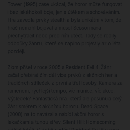
Tower (1995) zase ukázal, že horor může fungovat
i bez jakéhokoli boje, jen s útěkem a schováváním.
Hra zavedla prvky stealth a byla unikátní v tom, že
hráč nemohl bojovat a musel Scissormana
přechytračit nebo před ním utéct. Tady se rodily
odbočky žánru, které se naplno projevily až o léta
později.
Zlom přišel v roce 2005 s Resident Evil 4. Žánr
začal přebírat čím dál více prvků z akčních her a
tradičních stříleček z první a třetí osoby. Kamera za
ramenem, rychlejší tempo, víc munice, víc akce.
Výsledek? Fantastická hra, která ale posunula celý
žánr směrem k akčnímu hororu. Dead Space
(2008) na to navázal a nabídl akční horor s
lekačkami a tunou střev. Silent Hill: Homecoming