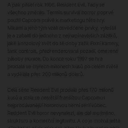
A pak přišel rok 1996. Resident Evil. Tady se
všechno změnilo. Termín survival horror poprvé
použil Capcom právě k marketingu této hry.
Mikami a jeho tým vzali osvědčené prvky, vyleštili
je a zabalili do jednoho z nejnapínavějších zážitků,
jaké konzolový svět do té doby zažil. Fixní kamery,
tank controls, předrenderovaná pozadí, omezené
zásoby munice. Do konce roku 1997 se hra
prodala ve čtyřech milionech kusů po celém světě
a vydělala přes 200 milionů dolarů.
Celá série Resident Evil prodala přes 170 milionů
kusů a stala se největší franšízou Capcomu i
nejprodávanější hororovou herní sérií vůbec.
Resident Evil horor nevynalezl, ale dal mu jméno,
strukturu a komerční legitimitu. A co je možná ještě