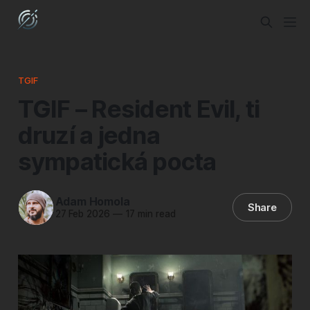
TGIF
TGIF – Resident Evil, ti
druzí a jedna
sympatická pocta
Adam Homola
Share
27 Feb 2026
—
17 min read