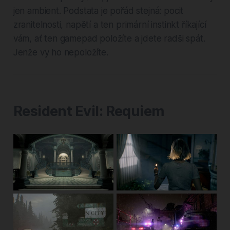
jen ambient. Podstata je pořád stejná: pocit
zranitelnosti, napětí a ten primární instinkt říkající
vám, ať ten gamepad položíte a jdete radši spát.
Jenže vy ho nepoložíte.
Resident Evil: Requiem