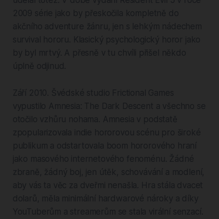
udělal totéž. V době vydání Resident Evil 5 v roce
2009 série jako by přeskočila kompletně do
akčního adventure žánru, jen s lehkým nádechem
survival hororu. Klasický psychologický horor jako
by byl mrtvý. A přesně v tu chvíli přišel někdo
úplně odjinud.
Září 2010. Švédské studio Frictional Games
vypustilo Amnesia: The Dark Descent a všechno se
otočilo vzhůru nohama. Amnesia v podstatě
zpopularizovala indie hororovou scénu pro široké
publikum a odstartovala boom hororového hraní
jako masového internetového fenoménu. Žádné
zbraně, žádný boj, jen útěk, schovávání a modlení,
aby vás ta věc za dveřmi nenašla. Hra stála dvacet
dolarů, měla minimální hardwarové nároky a díky
YouTuberům a streamerům se stala virální senzací.