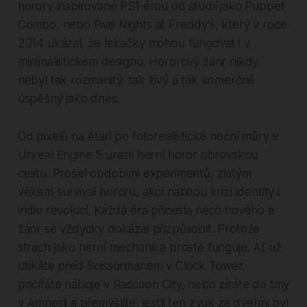
horory inspirované PS1 érou od studií jako Puppet
Combo, nebo Five Nights at Freddy's, který v roce
2014 ukázal, že lekačky mohou fungovat i v
minimalistickém designu. Hororový žánr nikdy
nebyl tak rozmanitý, tak živý a tak komerčně
úspěšný jako dnes.
Od pixelů na Atari po fotorealistické noční můry v
Unreal Engine 5 urazil herní horor obrovskou
cestu. Prošel obdobími experimentů, zlatým
věkem survival hororu, akcí nabitou krizí identity i
indie revolucí. Každá éra přinesla něco nového a
žánr se vždycky dokázal přizpůsobit. Protože
strach jako herní mechanika prostě funguje. Ať už
utíkáte před Scissormanem v Clock Tower,
počítáte náboje v Raccoon City, nebo zíráte do tmy
v Amnesii a přemýšlíte, jestli ten zvuk za dveřmi byl