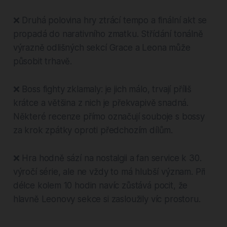
❌ Druhá polovina hry ztrácí tempo a finální akt se
propadá do narativního zmatku. Střídání tonálně
výrazně odlišných sekcí Grace a Leona může
působit trhavě.
❌ Boss fighty zklamaly: je jich málo, trvají příliš
krátce a většina z nich je překvapivě snadná.
Některé recenze přímo označují souboje s bossy
za krok zpátky oproti předchozím dílům.
❌ Hra hodně sází na nostalgii a fan service k 30.
výročí série, ale ne vždy to má hlubší význam. Při
délce kolem 10 hodin navíc zůstává pocit, že
hlavně Leonovy sekce si zasloužily víc prostoru.