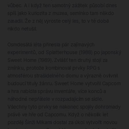
vůbec. A i když ten samotný zážitek působí dnes
spíš jako kuriozita z muzea, semínko tam někdo
zasadil. Že z něj vyroste celý les, to v té době
nikdo netušil.
Osmdesátá léta přinesla pár zajímavých
experimentů, od Splatterhouse (1988) po japonský
Sweet Home (1989). Zvlášť ten druhý stojí za
zmínku, protože kombinoval prvky RPG s
atmosférou strašidelného domu a výrazně ovlivnil
budoucí tituly žánru. Sweet Home vytvořil Capcom
a hra nabídla správu inventáře, více konců a
náhodné nepřátele v rozpadajícím se sídle.
Všechny tyto prvky se nakonec spojily dohromady
právě ve hře od Capcomu. Když o několik let
později Šinži Mikami dostal za úkol vytvořit novou