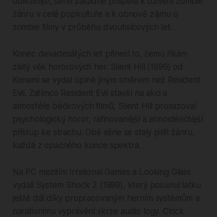
důležitější, série zásadně přispěla k oživení zombie
žánru v celé popkultuře a k obnově zájmu o
zombie filmy v průběhu dvoutisícových let.
Konec devadesátých let přinesl to, čemu říkám
zlatý věk hororových her. Silent Hill (1999) od
Konami se vydal úplně jiným směrem než Resident
Evil. Zatímco Resident Evil stavěl na akci a
atmosféře béčkových filmů, Silent Hill prosazoval
psychologický horor, rafinovanější a atmosféričtější
přístup ke strachu. Obě série se staly pilíři žánru,
každá z opačného konce spektra.
Na PC mezitím Irrational Games a Looking Glass
vydali System Shock 2 (1999), který posunul laťku
ještě dál díky propracovaným herním systémům a
narativnímu vyprávění skrze audio logy. Clock