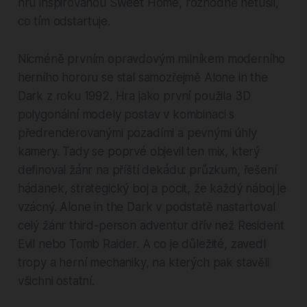
hru inspirovanou Sweet Home, rozhodně netušil,
co tím odstartuje.
Nicméně prvním opravdovým milníkem moderního
herního hororu se stal samozřejmě Alone in the
Dark z roku 1992. Hra jako první použila 3D
polygonální modely postav v kombinaci s
předrenderovanými pozadími a pevnými úhly
kamery. Tady se poprvé objevil ten mix, který
definoval žánr na příští dekádu: průzkum, řešení
hádanek, strategický boj a pocit, že každý náboj je
vzácný. Alone in the Dark v podstatě nastartoval
celý žánr third-person adventur dřív než Resident
Evil nebo Tomb Raider. A co je důležité, zavedl
tropy a herní mechaniky, na kterých pak stavěli
všichni ostatní.