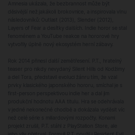
Amnesia ukázala, že bezbrannost může být
děsivější než jakákoli brokovnice, a inspirovala vlnu
následovníků: Outlast (2013), Slender (2012),
Layers of Fear a desítky dalších. Indie horor se stal
fenoménem a YouTube reakce na hororové hry
vytvořily úplně nový ekosystém herní zábavy.
Rok 2014 přinesl další zemětřesení. P.T., hratelný
teaser pro nikdy nevydaný Silent Hills od Kodžimy
a del Tora, představil evoluci žánru tím, že vzal
prvky klasického japonského hororu, smíchal je s
first-person perspektivou indie her a dal jim
produkční hodnotu AAA titulu. Hra se odehrávala
v jedné nekonečné chodbě a dokázala vyděsit víc
než celé série s miliardovými rozpočty. Konami
projekt zrušil, P.T. stáhl z PlayStation Store, ale
jeho vliv přetrval. Formuli P.T. použil i Resident Evil