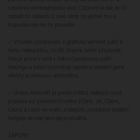
Leonovu adrenalinovou akci. Capcom si dal za cíl
zabalit to nejlepší z celé série do jedné hry a
kupodivu se mu to povedlo.
✅ Vizuální zpracování a grafická věrnost patří k
tomu nejlepšímu, co RE Engine zatím předvedl.
Hra je první v sérii s nativní podporou path
tracingu a kritici vyzdvihují zejména detailní gore
efekty a celkovou atmosféru.
✅ Grace Ashcroft je podle kritiků nejlepší nová
postava od původní čtveřice (Chris, Jill, Claire,
Leon) a Leon ve svém zralejším, cynickém podání
funguje skvěle jako její protiváha.
ZÁPORY