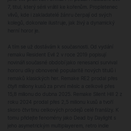
7, titul, který sérii vrátil ke kořenům. Propletenec
vlivů, kde i zakladatelé žánru čerpají od svých
kolegů, dokonale ilustruje, jak živý a dynamický
herní horor je.
A tím se už dostávám k současnosti. Od vydání
remaku Resident Evil 2 v roce 2019 popisují
novináři současné období jako renesanci survival
hororu díky obnovené popularitě nových titulů i
remaků klasických her. Remake RE2 prodal přes
čtyři miliony kusů za první měsíc a celkově přes
15,8 milionu do dubna 2025. Remake Silent Hill 2 z
roku 2024 prodal přes 2,5 milionu kusů a tvoří
skoro čtvrtinu celkových prodejů celé franšízy. K
tomu přidejte fenomény jako Dead by Daylight s
jeho asymetrickým multiplayerem, retro indie