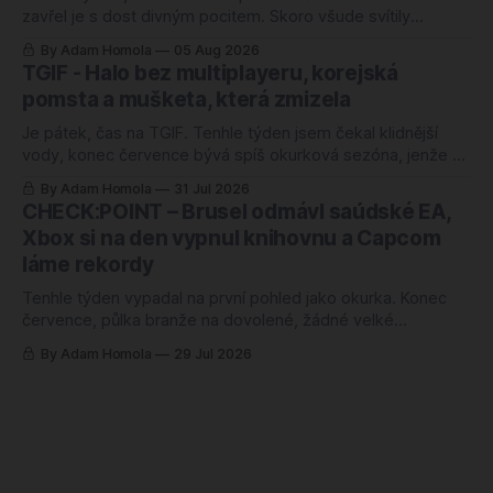
zavřel je s dost divným pocitem. Skoro všude svítily
rekordy. Rekordní odkup, zisk nahoru o čtyřicet procent,
By Adam Homola
05 Aug 2026
rozvaha jako ze škatulky. Kdybyste soudili jen podle těch
TGIF - Halo bez multiplayeru, korejská
tabulek, řekli byste si, že herní branži se daří náramně.
pomsta a mušketa, která zmizela
Jenže ani jedno z těch
Je pátek, čas na TGIF. Tenhle týden jsem čekal klidnější
vody, konec července bývá spíš okurková sezóna, jenže se
semlelo tolik věcí, že jsem musel poznámky přerovnávat
By Adam Homola
31 Jul 2026
dvakrát. Prim hraje návrat k první Halo hře po pětadvaceti
CHECK:POINT – Brusel odmávl saúdské EA,
letech, hned vedle něj korejská novinka, o které jsem ještě
Xbox si na den vypnul knihovnu a Capcom
v pondělí neměl
láme rekordy
Tenhle týden vypadal na první pohled jako okurka. Konec
července, půlka branže na dovolené, žádné velké
oznámení, žádný trailer, ze kterého by člověk spadl ze
By Adam Homola
29 Jul 2026
židle. Sedl jsem si k poznámkám s tím, že budu škrábat na
dně, a nakonec jsem měl blok plný. Jenže něčeho úplně
jiného, než jsem