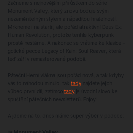
Začneme s nejnovějším přírůstkem do série
Monument Valley, který znovu boduje svým
nezaměnitelným stylem a nápaditou hratelností.
Mrkneme i na starší, ale pořád atraktivní Deus Ex:
Human Revolution, protože tenhle kyberpunk
prostě nestárne. A nakonec se vrátíme ke klasice –
gotické pecce Legacy of Kain: Soul Reaver, která
teď září v remasterované podobě.
Páteční Herní vlákna jsou pořád nová, a tak kdyby
vás to náhodou minulo, tak
tady
najdete jejich
vůbec první díl, zatímco
tady
je úvodní slovo ke
spuštění pátečních newsletterů. Enjoy!
A jdeme na to, dnes máme super výběr v podobě:
🧩
Monument Valley