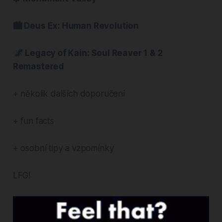
🏙️ Deus Ex: Human Revolution
🌌 Legacy of Kain: Soul Reaver 1 & 2
Remastered
+ několik dalších doporučení
+ fun facts
+ osobní tipy a vzpomínky
LFG!