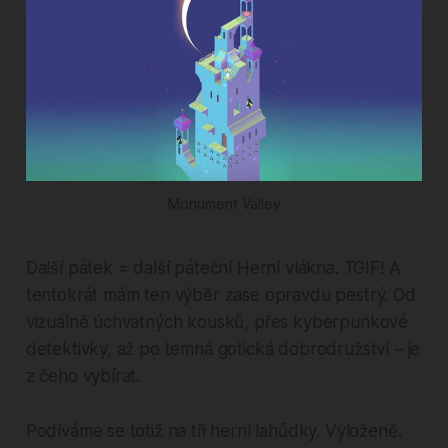
Monument Valley
Další pátek = další páteční Herní vlákna. TGIF! A
tentokrát mám ten výběr zase opravdu pestrý. Od
vizuálně úchvatných kousků, přes kyberpunkové
detektivky, až po temná gotická dobrodružství – je
z čeho vybírat.
Podíváme se totiž na tři herní lahůdky. Vyloženě.