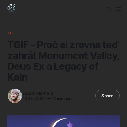
TGIF
TGIF - Proč si zrovna teď
zahrát Monument Valley,
Deus Ex a Legacy of
Kain
Adam Homola
Share
13 Dec 2024
—
12 min read